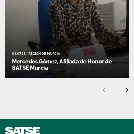
09.07.26
|
REGIÓN DE MURCIA
Mercedes Gómez, Afiliada de Honor de
SATSE Murcia
Anterior
Sigui