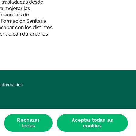
o trasladadas desde
a mejorar las
fesionales de
a Formación Sanitaria
acabar con los distintos
erjudican durante los
información
Rechazar
Aceptar todas las
todas
cookies