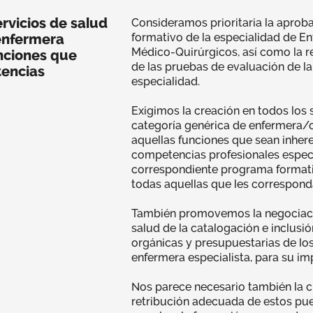
ervicios de salud
Consideramos prioritaria la aprob
 enfermera
formativo de la especialidad de E
Médico-Quirúrgicos, así como la re
unciones que
de las pruebas de evaluación de l
tencias
especialidad.
Exigimos la creación en todos los s
categoría genérica de enfermera/o
aquellas funciones que sean inhere
competencias profesionales especi
correspondiente programa formativ
todas aquellas que les correspond
También promovemos la negociaci
salud de la catalogación e inclusión
orgánicas y presupuestarias de lo
enfermera especialista, para su im
Nos parece necesario también la cl
retribución adecuada de estos pue