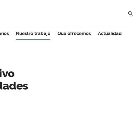
enos
Nuestro trabajo
Qué ofrecemos
Actualidad
 Región de Murcia
tivo
idades