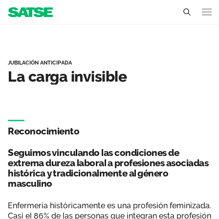
La carga invisible - Regi
Región de Murcia
Conócenos
JUBILACIÓN ANTICIPADA
La carga invisible
Un sindicato profesional e independiente
Nuestro trabajo
Delegados Sindicales
Ámbitos de negociación
Qué ofrecemos
Reconocimiento
Estructura organizativa
Secciones sindicales
Actualidad
Seguimos vinculando las condiciones de
Transparencia
Servicios
extrema dureza laboral a profesiones asociadas
Temas
Contáctanos
histórica y tradicionalmente al género
Ventajas
masculino
Noticias
Enfermería históricamente es una profesión feminizada.
Sala de prensa
Casi el 86% de las personas que integran esta profesión