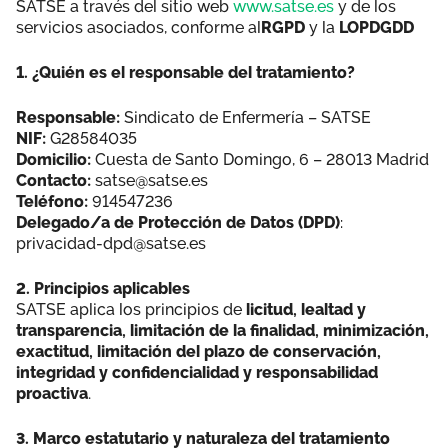
SATSE a través del sitio web
www.satse.es
y de los
Área privada
Documentos
servicios asociados, conforme al
RGPD
y la
LOPDGDD
Publicaciones
1. ¿Quién es el responsable del tratamiento?
Únete
Vídeos
Responsable:
Sindicato de Enfermería – SATSE
NIF:
G28584035
Domicilio:
Cuesta de Santo Domingo, 6 – 28013 Madrid
Espacio profesional
Contacto:
satse@satse.es
Teléfono:
914547236
Delegado/a de Protección de Datos (DPD)
:
privacidad-dpd@satse.es
2. Principios aplicables
SATSE aplica los principios de
licitud, lealtad y
transparencia, limitación de la finalidad, minimización,
exactitud, limitación del plazo de conservación,
integridad y confidencialidad y responsabilidad
proactiva
.
3. Marco estatutario y naturaleza del tratamiento