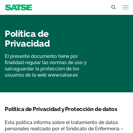
Protección datos persona
Región de Murcia
Política de
Conócenos
Privacidad
Un sindicato profesional e independiente
Nuestro trabajo
El presente documento tiene por
finalidad regular las normas de uso y
Delegados Sindicales
Ámbitos de negociación
Qué ofrecemos
salvaguardar la protección de los
usuarios de la web www.satse.es
Estructura organizativa
Secciones sindicales
Actualidad
Transparencia
Servicios
Temas
Contáctanos
Política de Privacidad y Protección de datos
Ventajas
Noticias
Esta política informa sobre el tratamiento de datos
Sala de prensa
personales realizado por el Sindicato de Enfermería –