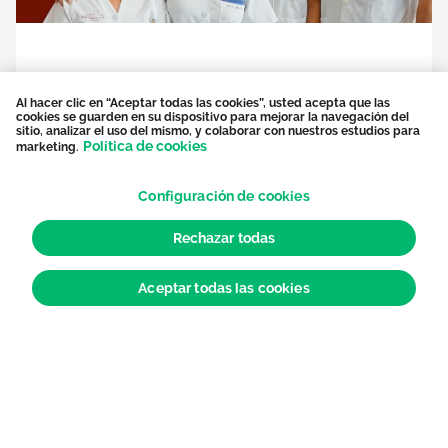
Al hacer clic en “Aceptar todas las cookies”, usted acepta que las
cookies se guarden en su dispositivo para mejorar la navegación del
sitio, analizar el uso del mismo, y colaborar con nuestros estudios para
MÁS VIDAS SALVADAS
|
REGIÓN DE MURCIA
Política de cookies
marketing.
El trabajo de los Coordinadores de
Enfermería de Trasplantes de La Arrixaca,
clave
Configuración de cookies
Rechazar todas
Anterior
Sigui
Aceptar todas las cookies