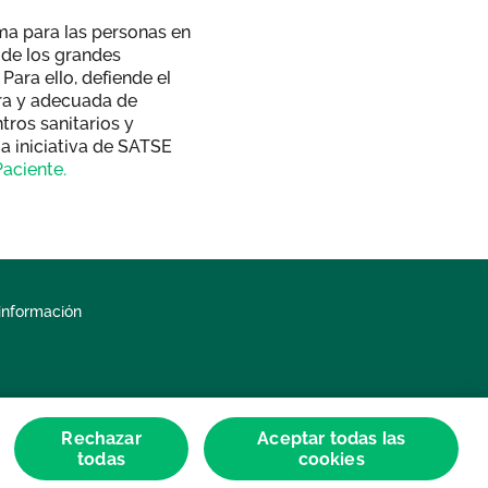
ma para las personas en
 de los grandes
Para ello, defiende el
ra y adecuada de
tros sanitarios y
la iniciativa de SATSE
aciente.
información
Rechazar
Aceptar todas las
todas
cookies