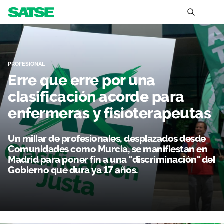
Erre que erre por una cla
Región de Murcia
Conócenos
PROFESIONAL
Erre que erre por una
Un sindicato profesional e independiente
Nuestro trabajo
clasificación acorde para
enfermeras y fisioterapeutas
Delegados Sindicales
Ámbitos de negociación
Qué ofrecemos
Estructura organizativa
Secciones sindicales
Un millar de profesionales, desplazados desde
Actualidad
Comunidades como Murcia, se manifiestan en
Transparencia
Madrid para poner fin a una "discriminación" del
Servicios
Temas
Contáctanos
Gobierno que dura ya 17 años.
Ventajas
Noticias
Sala de prensa