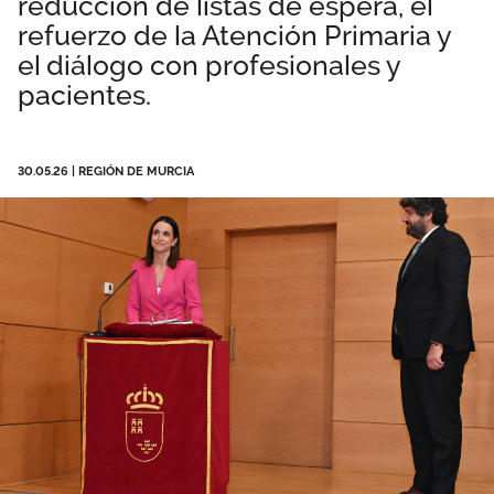
reducción de listas de espera, el
Área privada
Documentos
refuerzo de la Atención Primaria y
el diálogo con profesionales y
Publicaciones
pacientes.
Únete
Vídeos
30.05.26
|
REGIÓN DE MURCIA
Espacio profesional