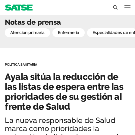
Ayala sitúa la reducción 
Notas de prensa
Región de Murcia
atención primaria
enfermería
especialidades de en
Conócenos
Un sindicato profesional e independiente
Nuestro trabajo
POLITICA SANITARIA
Delegados Sindicales
Ámbitos de negociación
Qué ofrecemos
Ayala sitúa la reducción de
Estructura organizativa
Secciones sindicales
las listas de espera entre las
Actualidad
prioridades de su gestión al
Transparencia
Servicios
Temas
Contáctanos
frente de Salud
Ventajas
Noticias
La nueva responsable de Salud
marca como prioridades la
Sala de prensa