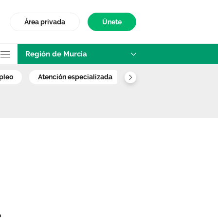
Área privada
Únete
Región de Murcia
 de Murcia
mpleo
atención especializada
enfermera escolar
.