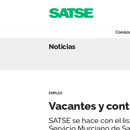
Navegación
Saltar al contenido
Conóc
Vacantes y contr
Noticias
Conócenos
Nuestro trabajo
EMPLEO
Qué ofrecemos
Vacantes y con
SATSE se hace con el li
Actualidad
Servicio Murciano de Sa