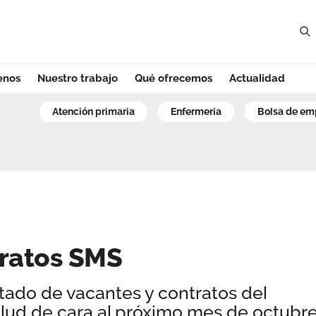
enos
Nuestro trabajo
Qué ofrecemos
Actualidad
atos SMS - Región
atención primaria
enfermería
bolsa de e
tratos SMS
stado de vacantes y contratos del
lud de cara al próximo mes de octubre