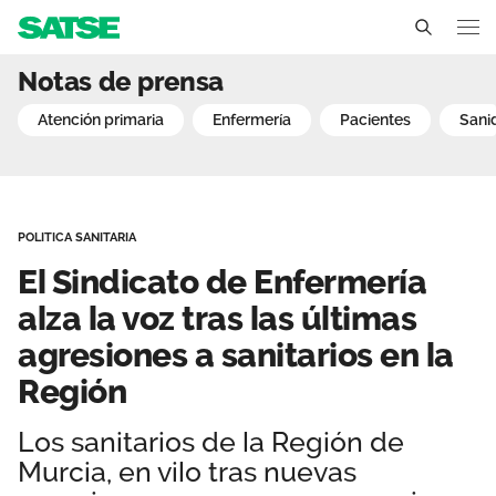
El Sindicato de Enfermería
Notas de prensa
Región de Murcia
atención primaria
enfermería
pacientes
san
Conócenos
Un sindicato profesional e independiente
Nuestro trabajo
POLITICA SANITARIA
Delegados Sindicales
Ámbitos de negociación
Qué ofrecemos
El Sindicato de Enfermería
Estructura organizativa
Secciones sindicales
alza la voz tras las últimas
Actualidad
agresiones a sanitarios en la
Transparencia
Servicios
Temas
Contáctanos
Región
Ventajas
Noticias
Los sanitarios de la Región de
Murcia, en vilo tras nuevas
Sala de prensa