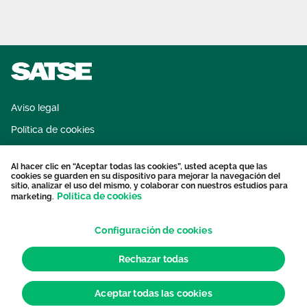
Aviso legal
Política de cookies
Sistema interno de información
Al hacer clic en “Aceptar todas las cookies”, usted acepta que las
Protección datos personales
cookies se guarden en su dispositivo para mejorar la navegación del
sitio, analizar el uso del mismo, y colaborar con nuestros estudios para
Contacto
Política de cookies
marketing.
Configuración de cookies
Rechazar todas
Aceptar todas las cookies