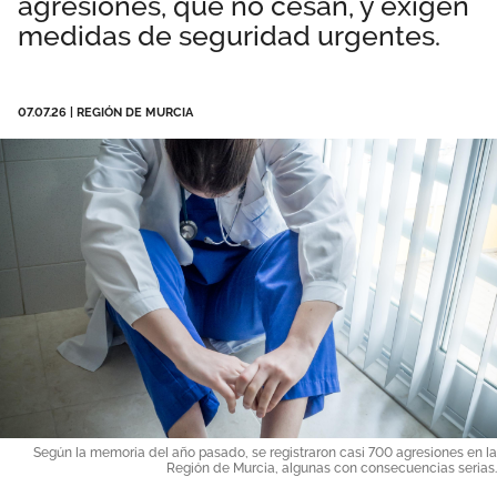
agresiones, que no cesan, y exigen
Área privada
Documentos
medidas de seguridad urgentes.
Publicaciones
Únete
07.07.26
|
REGIÓN DE MURCIA
Vídeos
Espacio profesional
Según la memoria del año pasado, se registraron casi 700 agresiones en la
Región de Murcia, algunas con consecuencias serias.