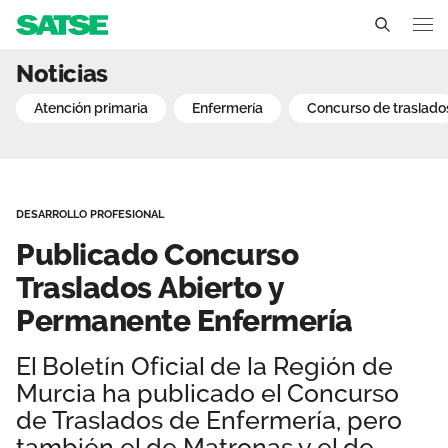
Publicado Concurso Tras
Noticias
Región de Murcia
atención primaria
enfermería
concurso de traslado
Conócenos
Un sindicato profesional e independiente
Nuestro trabajo
DESARROLLO PROFESIONAL
Delegados Sindicales
Ámbitos de negociación
Qué ofrecemos
Publicado Concurso
Estructura organizativa
Secciones sindicales
Traslados Abierto y
Actualidad
Permanente Enfermería
Transparencia
Servicios
Temas
Contáctanos
El Boletín Oficial de la Región de
Ventajas
Noticias
Murcia ha publicado el Concurso
de Traslados de Enfermería, pero
Sala de prensa
también el de Matronas y el de