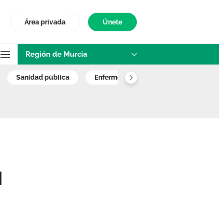
Área privada
Únete
Región de Murcia
ría del Centro de
sanidad pública
enfermera escolar
sms
l