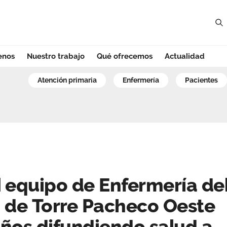
enos
Nuestro trabajo
Qué ofrecemos
Actualidad
equipo de Enferme
atención primaria
enfermería
pacientes
 equipo de Enfermería de
 de Torre Pacheco Oeste
ños difundiendo salud a