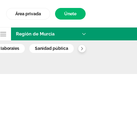
Área privada
Únete
Región de Murcia
enos recortes y u
 laborales
sanidad pública
familiar y comunitaria