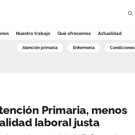
enos
Nuestro trabajo
Qué ofrecemos
Actualidad
nción Primaria, m
atención primaria
enfermería
condiciones
tención Primaria, menos
alidad laboral justa