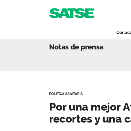
Navegación
Saltar al contenido
Conóc
Por una mejor Ate
Notas de prensa
Conócenos
Nuestro trabajo
POLITICA SANITARIA
Qué ofrecemos
Por una mejor A
recortes y una c
Actualidad