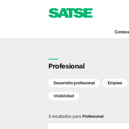
Navegación
Saltar al contenido
Conóc
Notas prensa - R
Conócenos
Profesional
Nuestro trabajo
Desarrollo profesional
Empleo
Visibilidad
Qué ofrecemos
3 resultados para
Profesional
.
Actualidad